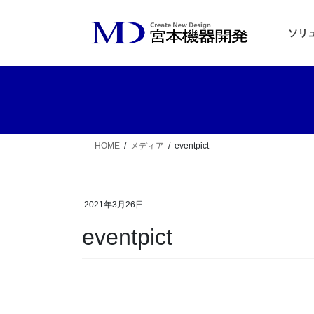
コ
ナ
ン
ビ
ソリ
テ
ゲ
ン
ー
ツ
シ
へ
ョ
ス
ン
キ
に
ッ
移
HOME
メディア
eventpict
プ
動
2021年3月26日
eventpict