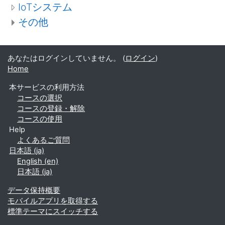
IoTシステム
その他
あなたはログインしていません。 (
ログイン
)
Home
本サービスの利用方法
コースの選択
コースの登録・解除
コースの使用
Help
よくあるご質問
日本語 ‎(ja)‎
English ‎(en)‎
日本語 ‎(ja)‎
データ保持概要
モバイルアプリを取得する
標準テーマにスイッチする